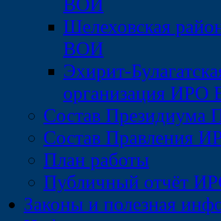
ВОИ
Шелеховская райо
ВОИ
Эхирит-Булагатска
организация ИРО
Состав Президиума 
Состав Правления 
План работы
Публичный отчёт И
Законы и полезная инф