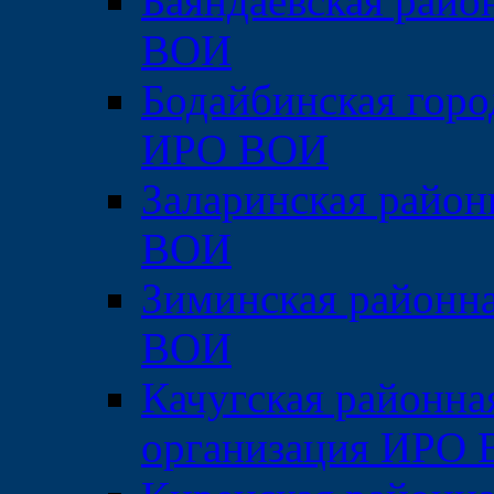
Баяндаевская райо
ВОИ
Бодайбинская горо
ИРО ВОИ
Заларинская район
ВОИ
Зиминская районн
ВОИ
Качугская районна
организация ИРО