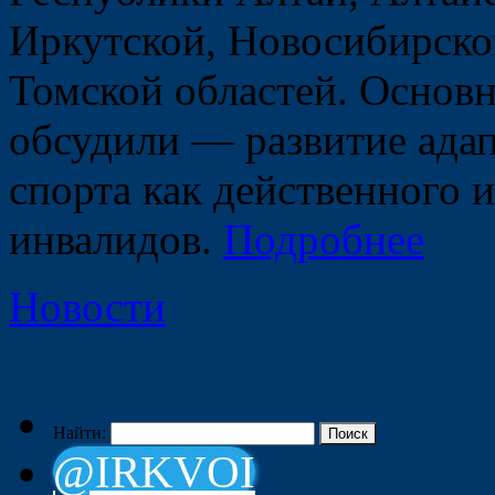
Иркутской, Новосибирско
Томской областей. Основн
обсудили — развитие ада
спорта как действенного 
инвалидов.
Подробнее
Новости
Найти:
@IRKVOI