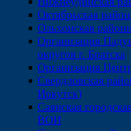
Нижнеудинская ра
Октябрьская райо
Ольхонская район
Организация Паду
округов г. Братска
Организация Центр
Свердловская райо
Иркутск)
Саянская городска
ВОИ