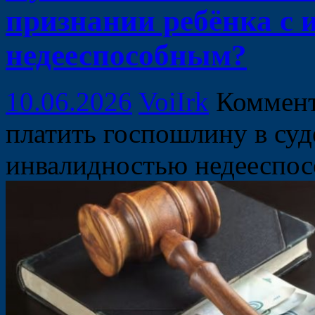
признании ребёнка с
недееспособным?
10.06.2026
VoiIrk
Коммен
платить госпошлину в суд
инвалидностью недееспо