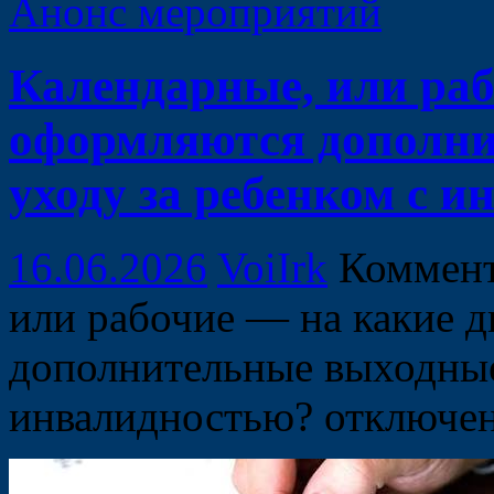
Анонс мероприятий
Календарные, или раб
оформляются дополни
уходу за ребенком с 
16.06.2026
VoiIrk
Коммен
или рабочие — на какие 
дополнительные выходные
инвалидностью?
отключе