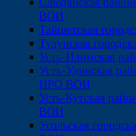
Слюдянская район
ВОИ
Тайшетская городс
Тулунская городс
Усть-Илимская ра
Усть-Удинская рай
ИРО ВОИ
Усть-Кутская райо
ВОИ
Усольская городск