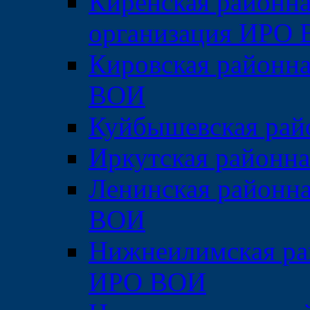
Киренская районна
организация ИРО
Кировская районна
ВОИ
Куйбышевская рай
Иркутская районн
Ленинская районна
ВОИ
Нижнеилимская ра
ИРО ВОИ