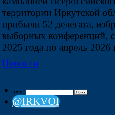
кампанией Всероссийског
территории Иркутской об
прибыли 52 делегата, изб
выборных конференций, с
2025 года по апрель 2026 
Новости
Найти:
@IRKVOI