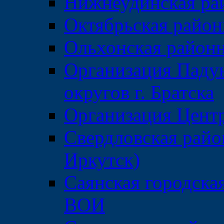
Нижнеудинская ра
Октябрьская райо
Ольхонская район
Организация Паду
округов г. Братска
Организация Центр
Свердловская райо
Иркутск)
Саянская городска
ВОИ