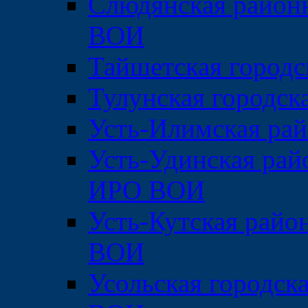
Слюдянская район
ВОИ
Тайшетская городс
Тулунская городс
Усть-Илимская ра
Усть-Удинская рай
ИРО ВОИ
Усть-Кутская райо
ВОИ
Усольская городск