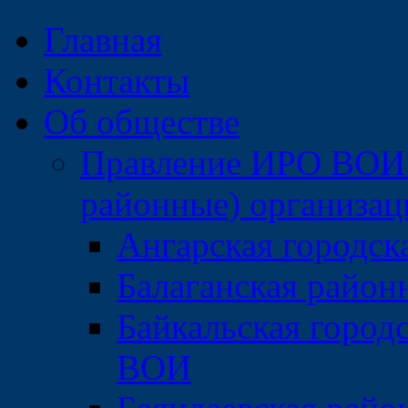
Главная
Контакты
Об обществе
Правление ИРО ВОИ 
районные) организа
Ангарская городс
Балаганская райо
Байкальская город
ВОИ