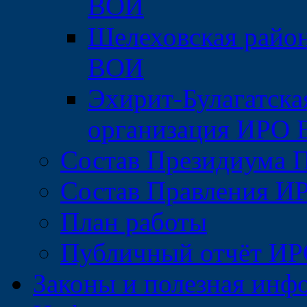
ВОИ
Шелеховская райо
ВОИ
Эхирит-Булагатска
организация ИРО
Состав Президиума 
Состав Правления 
План работы
Публичный отчёт И
Законы и полезная инф