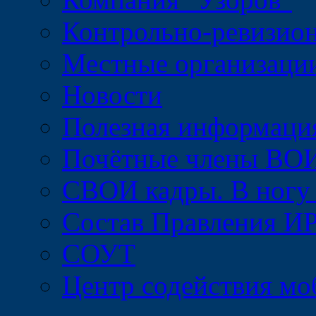
Контрольно-ревизио
Местные организац
Новости
Полезная информаци
Почётные члены ВО
СВОИ кадры. В ногу
Состав Правления 
СОУТ
Центр содействия м