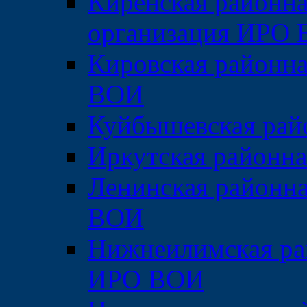
Киренская районна
организация ИРО
Кировская районна
ВОИ
Куйбышевская рай
Иркутская районн
Ленинская районна
ВОИ
Нижнеилимская ра
ИРО ВОИ