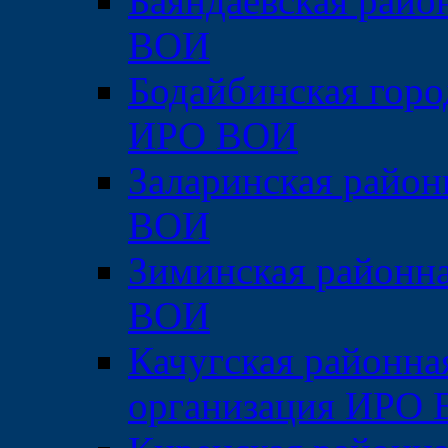
Баяндаевская райо
ВОИ
Бодайбинская горо
ИРО ВОИ
Заларинская район
ВОИ
Зиминская районн
ВОИ
Качугская районна
организация ИРО