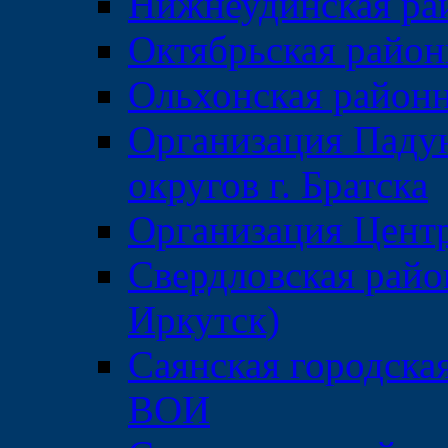
Нижнеудинская ра
Октябрьская райо
Ольхонская район
Организация Паду
округов г. Братска
Организация Центр
Свердловская райо
Иркутск)
Саянская городска
ВОИ