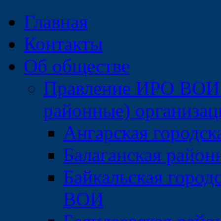
Главная
Контакты
Об обществе
Правление ИРО ВОИ 
районные) организа
Ангарская городс
Балаганская райо
Байкальская город
ВОИ