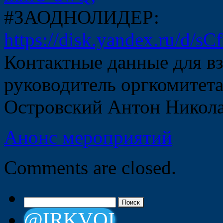
#ЗАОДНОЛИДЕР:
https://disk.yandex.ru/d
Контактные данные для в
руководитель оргкомитет
Островский Антон Никола
Анонс мероприятий
Comments are closed.
Найти:
@IRKVOI