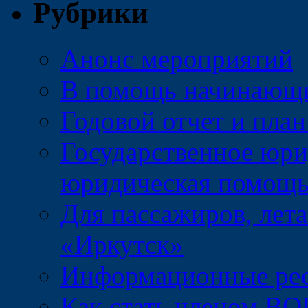
Рубрики
Анонс мероприятий
В помощь начинающ
Годовой отчет и пл
Государственное юри
юридическая помощ
Для пассажиров, лет
«Иркутск»
Информационные ре
Как стать членом ВО