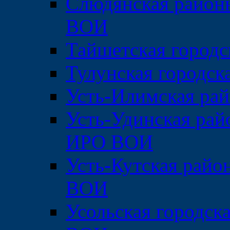
Слюдянская район
ВОИ
Тайшетская городс
Тулунская городс
Усть-Илимская ра
Усть-Удинская рай
ИРО ВОИ
Усть-Кутская райо
ВОИ
Усольская городск