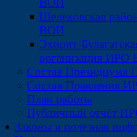
ВОИ
Шелеховская райо
ВОИ
Эхирит-Булагатска
организация ИРО
Состав Президиума 
Состав Правления 
План работы
Публичный отчёт И
Законы и полезная инф