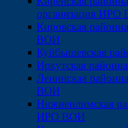
Киренская районна
организация ИРО
Кировская районна
ВОИ
Куйбышевская рай
Иркутская районн
Ленинская районна
ВОИ
Нижнеилимская ра
ИРО ВОИ