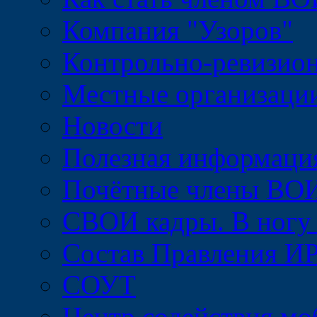
Компания "Узоров"
Контрольно-ревизио
Местные организац
Новости
Полезная информаци
Почётные члены ВО
СВОИ кадры. В ногу
Состав Правления 
СОУТ
Центр содействия м