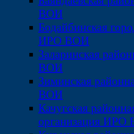
Баяндаевская райо
ВОИ
Бодайбинская горо
ИРО ВОИ
Заларинская район
ВОИ
Зиминская районн
ВОИ
Качугская районна
организация ИРО