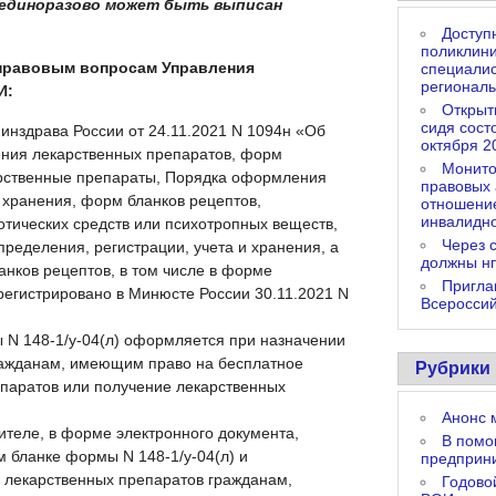
к единоразово может быть выписан
Доступ
поликлин
 правовым вопросам Управления
специалис
регионал
И:
Открыт
сидя сост
инздрава России от 24.11.2021 N 1094н «Об
октября 2
ения лекарственных препаратов, форм
Монито
арственные препараты, Порядка оформления
правовых
и хранения, форм бланков рецептов,
отношение
инвалидно
тических средств или психотропных веществ,
Через 
пределения, регистрации, учета и хранения, а
должны н
нков рецептов, в том числе в форме
Пригла
регистрировано в Минюсте России 30.11.2021 N
Всероссий
 N 148-1/у-04(л) оформляется при назначении
ражданам, имеющим право на бесплатное
Рубрики
паратов или получение лекарственных
Анонс 
ителе, в форме электронного документа,
В пом
 бланке формы N 148-1/у-04(л) и
предприн
 лекарственных препаратов гражданам,
Годово