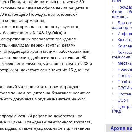
ВОИ
щего Порядка, действительны в течение 30
Госуда
 исключением случаев оформления рецепта в
бюро — б
 39 настоящего Порядка, при которых он
помощь
ней со дня оформления.
Для па
ителе, в форме электронного документа,
аэропорт 
 бланке формы N 148-1/у-04(л) и
Инфор
 лекарственных препаратов гражданам,
Как ст
ста, инвалидам первой группы, детям-
Компан
ам, страдающим хроническими заболеваниями,
Контро
комиссия
ового лечения, действительны в течение 90
Местны
сключением случаев, указанных в пунктах 38 и
Новост
оторых он действителен в течение 15 дней со
Полез
Почётн
олеваний указанным категориям граждан
СВОИ к
оформлением рецептов на бумажном носителе
Состав
нного документа могут назначаться на курс
СОУТ
Центр 
РЖД
 праву льготный рецепт на лекарственное
ние 30 дней. Гражданам пенсионного возраста,
нвалидам, а также нуждающимся в длительном
Архив н