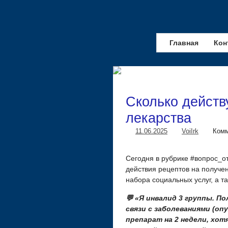
Главная
Кон
Сколько действ
лекарства
11.06.2025
VoiIrk
Комм
Сегодня в рубрике #вопрос_о
действия рецептов на получен
набора социальных услуг, а т
💬 «Я инвалид 3 группы. П
связи с заболеваниями (оп
препарат на 2 недели, хот