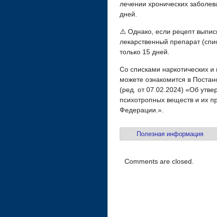
лечении хронических заболева
дней.
⚠️ Однако, если рецепт выпи
лекарственный препарат (списо
только 15 дней.
Со списками наркотических и
можете ознакомится в Постан
(ред. от 07.02.2024) «Об утв
психотропных веществ и их п
Федерации.».
Полезная информация
Comments are closed.