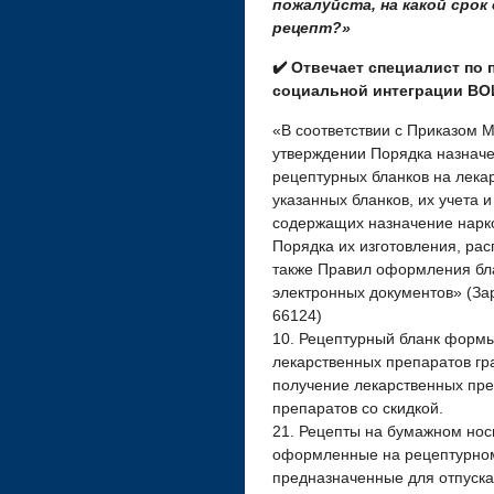
пожалуйста, на какой сро
рецепт?»
✔️ Отвечает специалист по
социальной интеграции ВО
«В соответствии с Приказом М
утверждении Порядка назнач
рецептурных бланков на лек
указанных бланков, их учета 
содержащих назначение нарко
Порядка их изготовления, рас
также Правил оформления бла
электронных документов» (За
66124)
10. Рецептурный бланк формы
лекарственных препаратов г
получение лекарственных пре
препаратов со скидкой.
21. Рецепты на бумажном нос
оформленные на рецептурном
предназначенные для отпуска