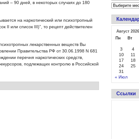
ний – 90 дней, в некоторых случаях до 180
Календа
сывается на наркотический или психотропный
к II или список III)”, то рецепт действителен
Август 202
Пн
Вт
 психотропных лекарственных веществ Вы
3
4
овлении Правительства РФ от 30.06.1998 N 681
10
11
ерждении перечня наркотических средств,
17
18
рекурсоров, подлежащих контролю в Российской
24
25
31
« Июл
Ссылки