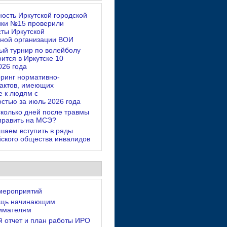
ность Иркутской городской
ики №15 проверили
ты Иркутской
ьной организации ВОИ
ый турнир по волейболу
оится в Иркутске 10
026 года
ринг нормативно-
 актов, имеющих
 к людям с
стью за июль 2026 года
сколько дней после травмы
править на МСЭ?
шаем вступить в ряды
ского общества инвалидов
мероприятий
ощь начинающим
имателям
й отчет и план работы ИРО