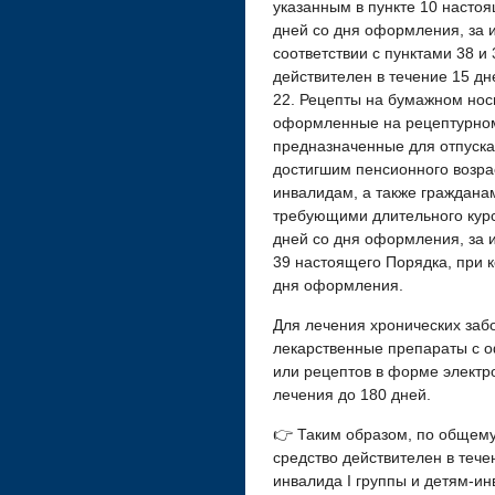
указанным в пункте 10 настоя
дней со дня оформления, за
соответствии с пунктами 38 и
действителен в течение 15 д
22. Рецепты на бумажном нос
оформленные на рецептурном
предназначенные для отпуска
достигшим пенсионного возра
инвалидам, а также граждан
требующими длительного курс
дней со дня оформления, за и
39 настоящего Порядка, при к
дня оформления.
Для лечения хронических заб
лекарственные препараты с 
или рецептов в форме электро
лечения до 180 дней.
👉 Таким образом, по общему
средство действителен в тече
инвалида I группы и детям-и