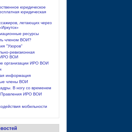
рственное юридическое
есплатная юридическая
ссажиров, летающих через
«Иркутск»
мационные ресурсы
ать членом ВОИ?
ия "Узоров"
льно-ревизионная
 ИРО ВОИ
е организации ИРО ВОИ
и
ная информация
ые члены ВОИ
адры. В ногу со временем
 Правления ИРО ВОИ
содействия мобильности
овостей