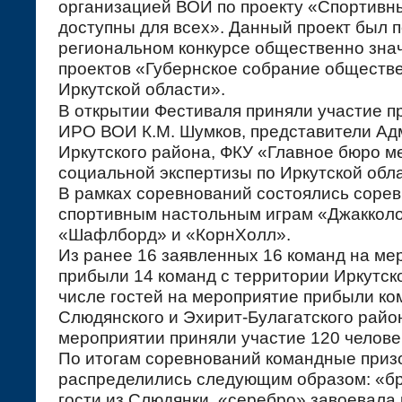
организацией ВОИ по проекту «Спортивн
доступны для всех». Данный проект был 
региональном конкурсе общественно зн
проектов «Губернское собрание обществ
Иркутской области».
В открытии Фестиваля приняли участие п
ИРО ВОИ К.М. Шумков, представители А
Иркутского района, ФКУ «Главное бюро м
социальной экспертизы по Иркутской обла
В рамках соревнований состоялись сорев
спортивным настольным играм «Джакколо
«Шафлборд» и «КорнХолл».
Из ранее 16 заявленных 16 команд на ме
прибыли 14 команд с территории Иркутско
числе гостей на мероприятие прибыли к
Слюдянского и Эхирит-Булагатского район
мероприятии приняли участие 120 челове
По итогам соревнований командные приз
распределились следующим образом: «б
гости из Слюдянки, «серебро» завоевала